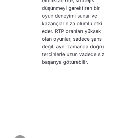
olmaktan öte, stratejik
düşünmeyi gerektiren bir
oyun deneyimi sunar ve
kazançlarınıza olumlu etki
eder. RTP oranları yüksek
olan oyunlar, sadece şans
değil, aynı zamanda doğru
tercihlerle uzun vadede sizi
başarıya götürebilir.