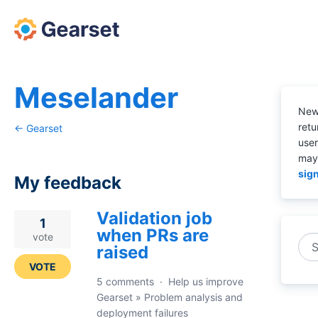
Meselander
New
retu
← Gearset
user
may
sign
My feedback
Validation job
1
1
when PRs are
result
vote
S
raised
found
VOTE
5 comments
·
Help us improve
Gearset
»
Problem analysis and
deployment failures