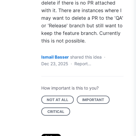
delete if there is no PR attached
with it. There are instances where I
may want to delete a PR to the 'QA'
or 'Release' branch but still want to
keep the feature branch. Currently
this is not possible.
Ismail Basser
shared this idea
·
Dec 23, 2025
·
Report…
How important is this to you?
NOT AT ALL
IMPORTANT
CRITICAL