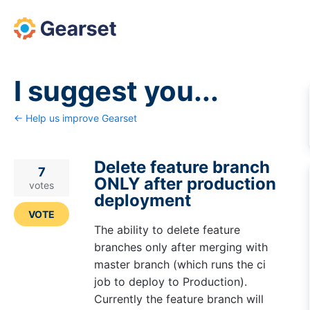
Skip
to
content
I suggest you...
← Help us improve Gearset
Delete feature branch
7
ONLY after production
votes
deployment
VOTE
The ability to delete feature
branches only after merging with
master branch (which runs the ci
job to deploy to Production).
Currently the feature branch will