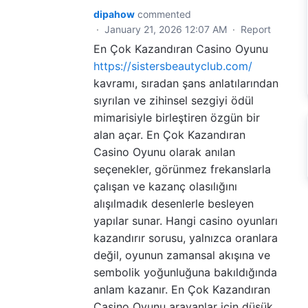
dipahow
commented
·
January 21, 2026 12:07 AM
·
Report
En Çok Kazandıran Casino Oyunu
https://sistersbeautyclub.com/
kavramı, sıradan şans anlatılarından
sıyrılan ve zihinsel sezgiyi ödül
mimarisiyle birleştiren özgün bir
alan açar. En Çok Kazandıran
Casino Oyunu olarak anılan
seçenekler, görünmez frekanslarla
çalışan ve kazanç olasılığını
alışılmadık desenlerle besleyen
yapılar sunar. Hangi casino oyunları
kazandırır sorusu, yalnızca oranlara
değil, oyunun zamansal akışına ve
sembolik yoğunluğuna bakıldığında
anlam kazanır. En Çok Kazandıran
Casino Oyunu arayanlar için düşük