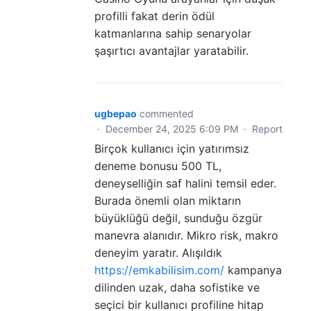
profilli fakat derin ödül
katmanlarına sahip senaryolar
şaşırtıcı avantajlar yaratabilir.
ugbepao
commented
·
December 24, 2025 6:09 PM
·
Report
Birçok kullanıcı için yatırımsız
deneme bonusu 500 TL,
deneyselliğin saf halini temsil eder.
Burada önemli olan miktarın
büyüklüğü değil, sunduğu özgür
manevra alanıdır. Mikro risk, makro
deneyim yaratır. Alışıldık
https://emkabilisim.com/
kampanya
dilinden uzak, daha sofistike ve
seçici bir kullanıcı profiline hitap