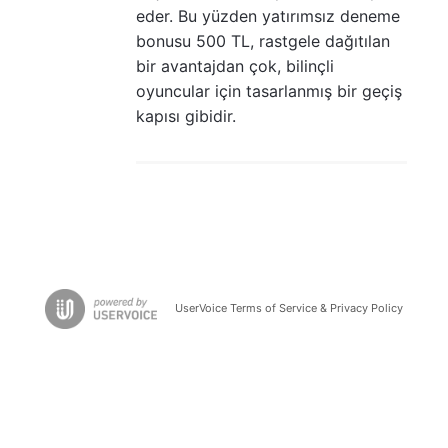
eder. Bu yüzden yatırımsız deneme
bonusu 500 TL, rastgele dağıtılan
bir avantajdan çok, bilinçli
oyuncular için tasarlanmış bir geçiş
kapısı gibidir.
UserVoice Terms of Service & Privacy Policy